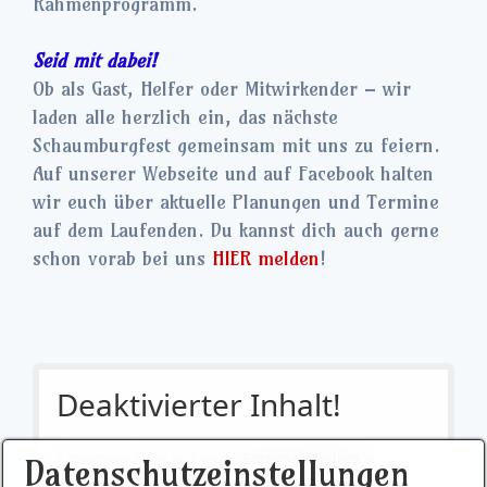
Rahmenprogramm.
Seid mit dabei!
Ob als Gast, Helfer oder Mitwirkender – wir
laden alle herzlich ein, das nächste
Schaumburgfest gemeinsam mit uns zu feiern.
Auf unserer Webseite und auf Facebook halten
wir euch über aktuelle Planungen und Termine
auf dem Laufenden. Du kannst dich auch gerne
schon vorab bei uns
HIER melden
!
Deaktivierter Inhalt!
Aktivieren Sie das Cookie
Externe Medien >
Datenschutzeinstellungen
YouTube Video
um diesen Inhalt anzuzeigen!