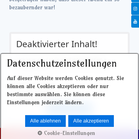
bezaubernder war!
Deaktivierter Inhalt!
Aktivieren Sie das Cookie
Externe Medien >
Datenschutzeinstellungen
YouTube Video
um diesen Inhalt anzuzeigen!
Auf dieser Website werden Cookies genutzt. Sie
Anbieter: YouTube
können alle Cookies akzeptieren oder nur
Videos von YouTube.
bestimmte auswählen. Sie können diese
Datenschutzerklärung
Einstellungen jederzeit ändern.
Cookie aktivieren
Alle ablehnen
Alle akzeptieren
Cookie-Einstellungen